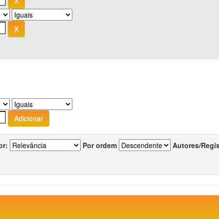
or:
Por ordem
Autores/Regi