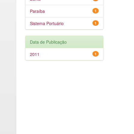
Paraíba
1
Sistema Portuário
1
Data de Publicação
2011
1