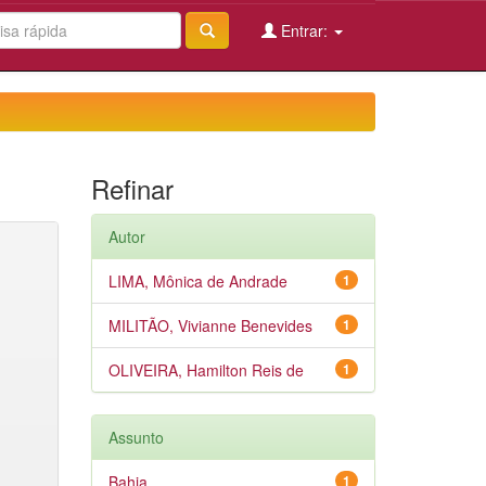
Entrar:
Refinar
Autor
LIMA, Mônica de Andrade
1
MILITÃO, Vivianne Benevides
1
OLIVEIRA, Hamilton Reis de
1
Assunto
Bahia
1