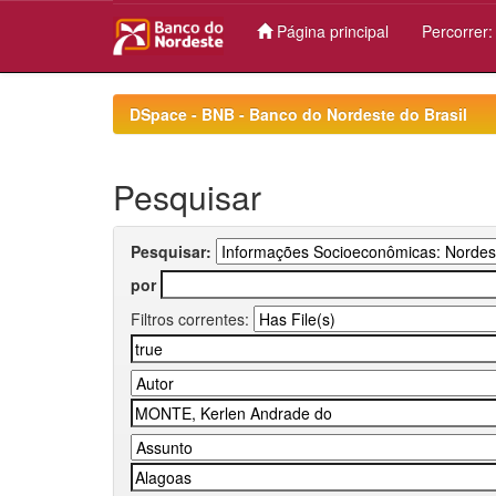
Página principal
Percorrer
Skip
navigation
DSpace - BNB - Banco do Nordeste do Brasil
Pesquisar
Pesquisar:
por
Filtros correntes: