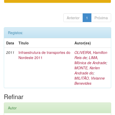
Anterior
1
Próxima
Registos:
Data
Título
Autor(es)
2011
Infraestrutura de transportes do
OLIVEIRA, Hamilton
Nordeste 2011
Reis de
;
LIMA,
Mônica de Andrade
;
MONTE, Kerlen
Andrade do
;
MILITÃO, Vivianne
Benevides
Refinar
Autor