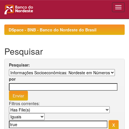
Skip
navigation
DSpace - BNB - Banco do Nordeste do Brasil
Pesquisar
Pesquisar:
por
Filtros correntes: