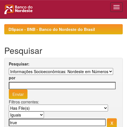
Skip
navigation
DSpace - BNB - Banco do Nordeste do Brasil
Pesquisar
Pesquisar:
por
Filtros correntes: