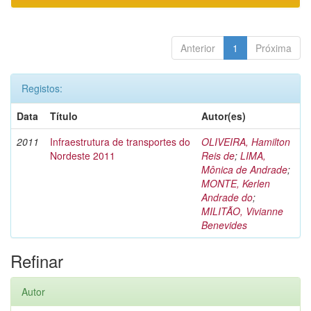
Anterior
1
Próxima
Registos:
Data
Título
Autor(es)
2011
Infraestrutura de transportes do
OLIVEIRA, Hamilton
Nordeste 2011
Reis de
;
LIMA,
Mônica de Andrade
;
MONTE, Kerlen
Andrade do
;
MILITÃO, Vivianne
Benevides
Refinar
Autor