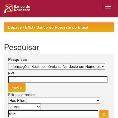
Skip
navigation
DSpace - BNB - Banco do Nordeste do Brasil
Pesquisar
Pesquisar:
por
Filtros correntes: