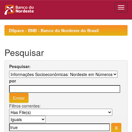
Skip
navigation
DSpace - BNB - Banco do Nordeste do Brasil
Pesquisar
Pesquisar:
por
Filtros correntes: