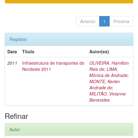
Anterior
1
Próxima
Registos:
Data
Título
Autor(es)
2011
Infraestrutura de transportes do
OLIVEIRA, Hamilton
Nordeste 2011
Reis de
;
LIMA,
Mônica de Andrade
;
MONTE, Kerlen
Andrade do
;
MILITÃO, Vivianne
Benevides
Refinar
Autor