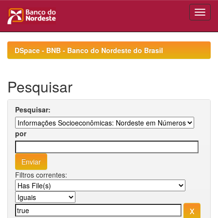
Skip
navigation
DSpace - BNB - Banco do Nordeste do Brasil
Pesquisar
Pesquisar:
por
Filtros correntes: