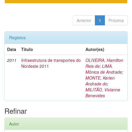
Anterior
1
Próxima
Registos:
Data
Título
Autor(es)
2011
Infraestrutura de transportes do
OLIVEIRA, Hamilton
Nordeste 2011
Reis de
;
LIMA,
Mônica de Andrade
;
MONTE, Kerlen
Andrade do
;
MILITÃO, Vivianne
Benevides
Refinar
Autor