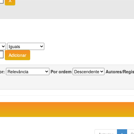
or:
Por ordem
Autores/Regi