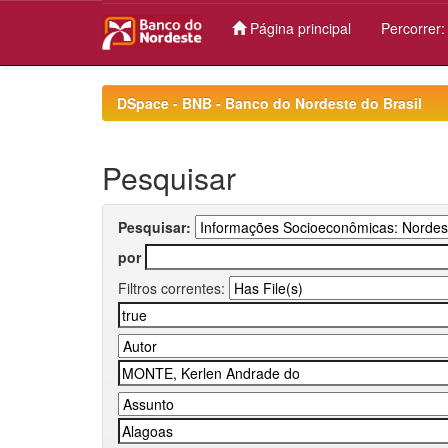
Página principal
Percorrer
Skip
navigation
DSpace - BNB - Banco do Nordeste do Brasil
Pesquisar
Pesquisar:
por
Filtros correntes: