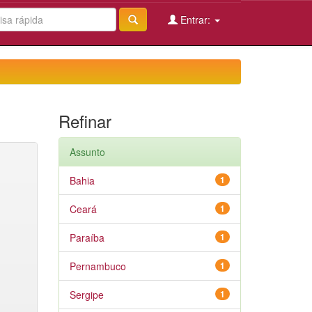
Entrar:
Refinar
Assunto
Bahia
1
Ceará
1
Paraíba
1
Pernambuco
1
Sergipe
1