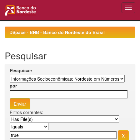
Skip
navigation
DSpace - BNB - Banco do Nordeste do Brasil
Pesquisar
Pesquisar:
por
Filtros correntes: