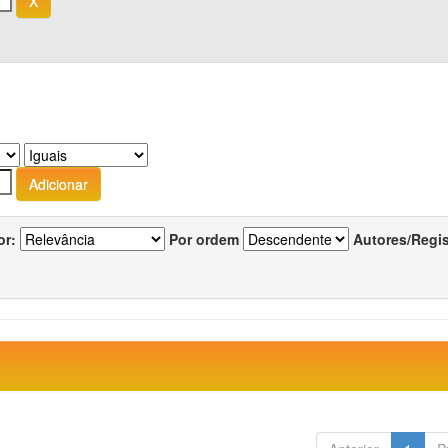
or:
Por ordem
Autores/Regi