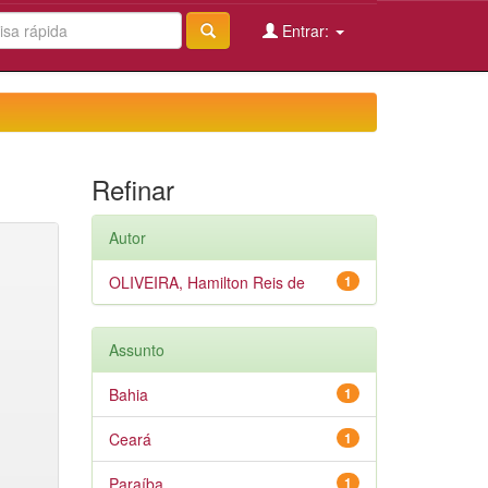
Entrar:
Refinar
Autor
OLIVEIRA, Hamilton Reis de
1
Assunto
Bahia
1
Ceará
1
Paraíba
1