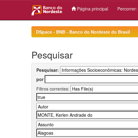
Página principal
Percorrer
Skip
navigation
DSpace - BNB - Banco do Nordeste do Brasil
Pesquisar
Pesquisar:
por
Filtros correntes: