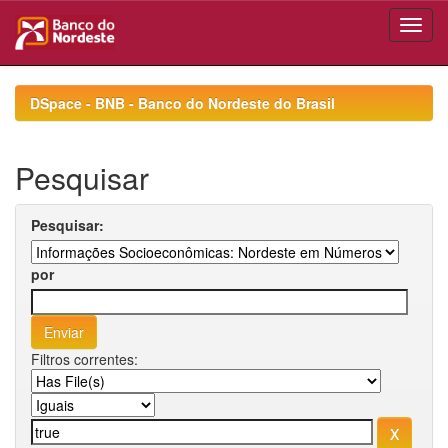
Skip
navigation
DSpace - BNB - Banco do Nordeste do Brasil
Pesquisar
Pesquisar:
por
Filtros correntes: