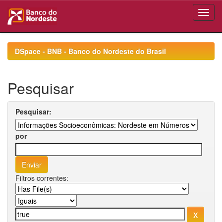
Skip
navigation
DSpace - BNB - Banco do Nordeste do Brasil
Pesquisar
Pesquisar:
por
Filtros correntes: