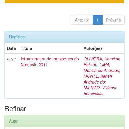
Anterior
1
Próxima
Registos:
Data
Título
Autor(es)
2011
Infraestrutura de transportes do
OLIVEIRA, Hamilton
Nordeste 2011
Reis de
;
LIMA,
Mônica de Andrade
;
MONTE, Kerlen
Andrade do
;
MILITÃO, Vivianne
Benevides
Refinar
Autor