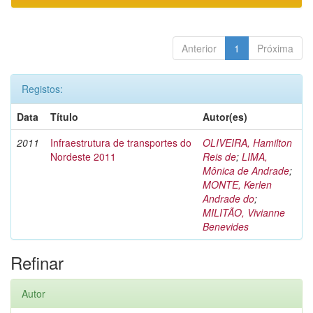
Anterior
1
Próxima
Registos:
Data
Título
Autor(es)
2011
Infraestrutura de transportes do
OLIVEIRA, Hamilton
Nordeste 2011
Reis de
;
LIMA,
Mônica de Andrade
;
MONTE, Kerlen
Andrade do
;
MILITÃO, Vivianne
Benevides
Refinar
Autor