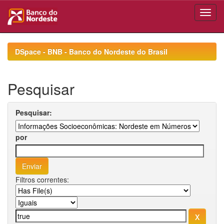
Skip
navigation
DSpace - BNB - Banco do Nordeste do Brasil
Pesquisar
Pesquisar:
por
Filtros correntes: