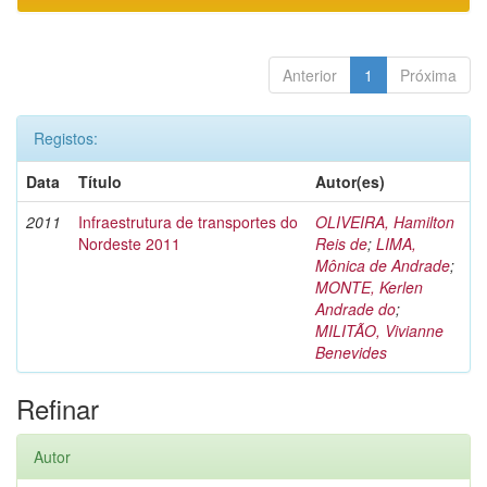
Anterior
1
Próxima
Registos:
Data
Título
Autor(es)
2011
Infraestrutura de transportes do
OLIVEIRA, Hamilton
Nordeste 2011
Reis de
;
LIMA,
Mônica de Andrade
;
MONTE, Kerlen
Andrade do
;
MILITÃO, Vivianne
Benevides
Refinar
Autor