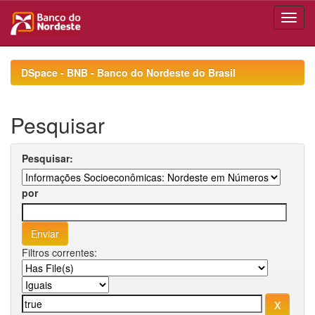
Skip
navigation
DSpace - BNB - Banco do Nordeste do Brasil
Pesquisar
Pesquisar:
por
Filtros correntes: