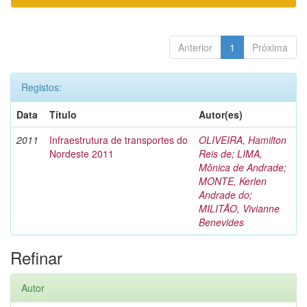
Anterior
1
Próxima
Registos:
Data
Título
Autor(es)
2011
Infraestrutura de transportes do
OLIVEIRA, Hamilton
Nordeste 2011
Reis de
;
LIMA,
Mônica de Andrade
;
MONTE, Kerlen
Andrade do
;
MILITÃO, Vivianne
Benevides
Refinar
Autor