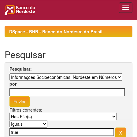
Skip
navigation
DSpace - BNB - Banco do Nordeste do Brasil
Pesquisar
Pesquisar:
por
Filtros correntes: