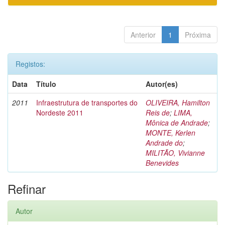
Anterior
1
Próxima
Registos:
Data
Título
Autor(es)
2011
Infraestrutura de transportes do
OLIVEIRA, Hamilton
Nordeste 2011
Reis de
;
LIMA,
Mônica de Andrade
;
MONTE, Kerlen
Andrade do
;
MILITÃO, Vivianne
Benevides
Refinar
Autor