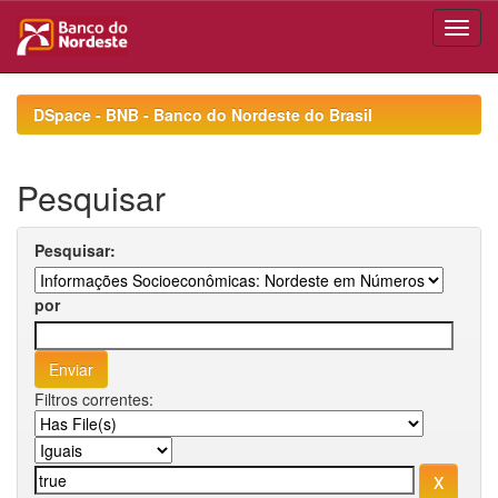
Skip
navigation
DSpace - BNB - Banco do Nordeste do Brasil
Pesquisar
Pesquisar:
por
Filtros correntes: