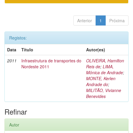
Anterior
1
Próxima
Registos:
Data
Título
Autor(es)
2011
Infraestrutura de transportes do
OLIVEIRA, Hamilton
Nordeste 2011
Reis de
;
LIMA,
Mônica de Andrade
;
MONTE, Kerlen
Andrade do
;
MILITÃO, Vivianne
Benevides
Refinar
Autor