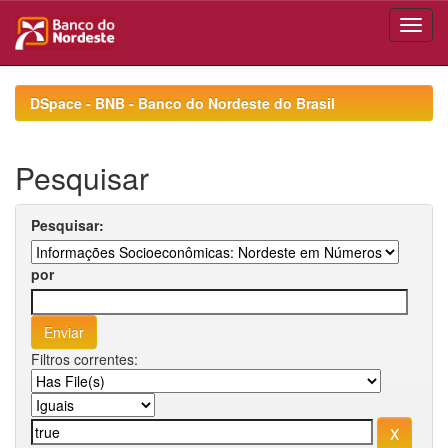
Skip
navigation
DSpace - BNB - Banco do Nordeste do Brasil
Pesquisar
Pesquisar:
por
Filtros correntes: