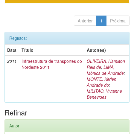
Anterior
1
Próxima
Registos:
Data
Título
Autor(es)
2011
Infraestrutura de transportes do
OLIVEIRA, Hamilton
Nordeste 2011
Reis de
;
LIMA,
Mônica de Andrade
;
MONTE, Kerlen
Andrade do
;
MILITÃO, Vivianne
Benevides
Refinar
Autor