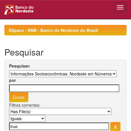
Skip
navigation
DSpace - BNB - Banco do Nordeste do Brasil
Pesquisar
Pesquisar:
por
Filtros correntes: