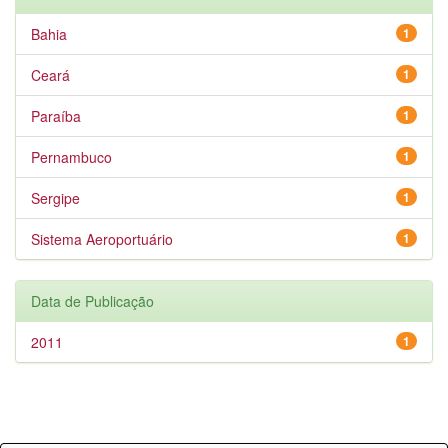
Bahia
1
Ceará
1
Paraíba
1
Pernambuco
1
Sergipe
1
Sistema Aeroportuário
1
Data de Publicação
2011
1