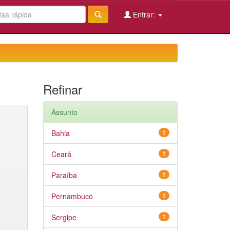
Entrar:
Refinar
Assunto
Bahia
1
Ceará
1
Paraíba
1
Pernambuco
1
Sergipe
1