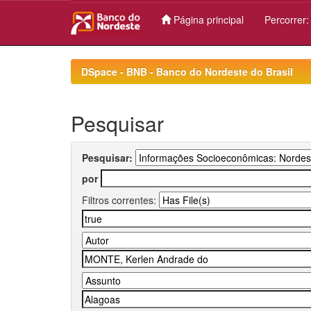
Página principal
Percorrer
Skip
navigation
DSpace - BNB - Banco do Nordeste do Brasil
Pesquisar
Pesquisar:
por
Filtros correntes: