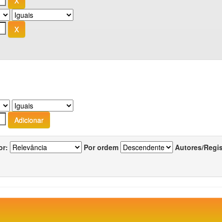
or:
Por ordem
Autores/Regi