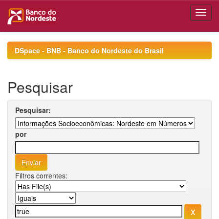
Skip
navigation
DSpace - BNB - Banco do Nordeste do Brasil
Pesquisar
Pesquisar:
por
Filtros correntes: