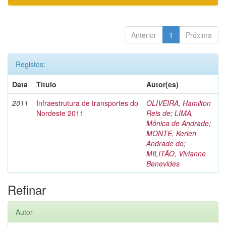
Anterior
1
Próxima
Registos:
Data
Título
Autor(es)
2011
Infraestrutura de transportes do
OLIVEIRA, Hamilton
Nordeste 2011
Reis de
;
LIMA,
Mônica de Andrade
;
MONTE, Kerlen
Andrade do
;
MILITÃO, Vivianne
Benevides
Refinar
Autor