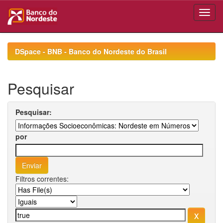
Skip
navigation
DSpace - BNB - Banco do Nordeste do Brasil
Pesquisar
Pesquisar:
por
Filtros correntes: