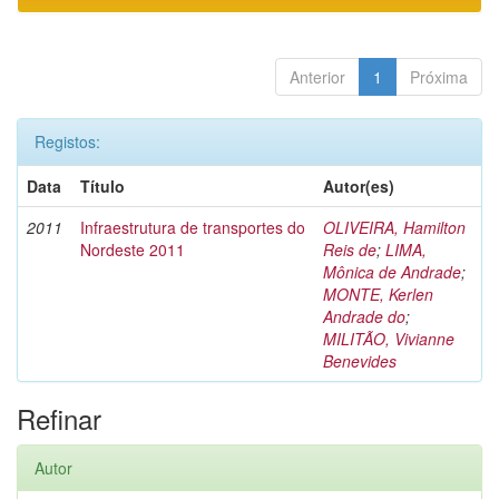
Anterior
1
Próxima
Registos:
Data
Título
Autor(es)
2011
Infraestrutura de transportes do
OLIVEIRA, Hamilton
Nordeste 2011
Reis de
;
LIMA,
Mônica de Andrade
;
MONTE, Kerlen
Andrade do
;
MILITÃO, Vivianne
Benevides
Refinar
Autor