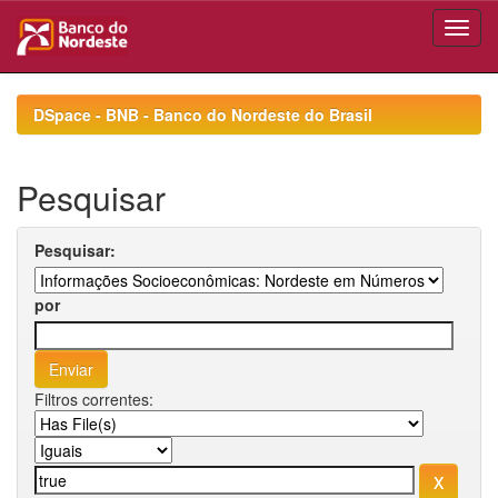
Skip
navigation
DSpace - BNB - Banco do Nordeste do Brasil
Pesquisar
Pesquisar:
por
Filtros correntes: