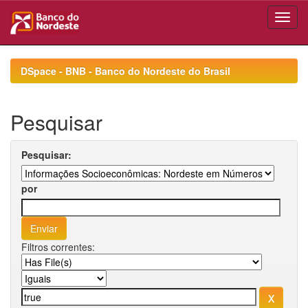
Skip
navigation
DSpace - BNB - Banco do Nordeste do Brasil
Pesquisar
Pesquisar:
por
Filtros correntes: