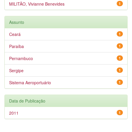
MILITÃO, Vivianne Benevides
1
Assunto
Ceará
1
Paraíba
1
Pernambuco
1
Sergipe
1
Sistema Aeroportuário
1
Data de Publicação
2011
1