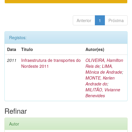
Anterior
1
Próxima
Registos:
Data
Título
Autor(es)
2011
Infraestrutura de transportes do
OLIVEIRA, Hamilton
Nordeste 2011
Reis de
;
LIMA,
Mônica de Andrade
;
MONTE, Kerlen
Andrade do
;
MILITÃO, Vivianne
Benevides
Refinar
Autor