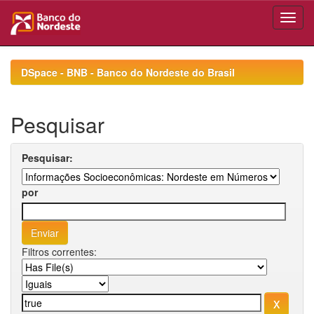
Skip
navigation
DSpace - BNB - Banco do Nordeste do Brasil
Pesquisar
Pesquisar:
por
Filtros correntes: