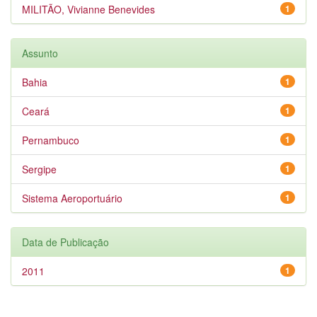
MILITÃO, Vivianne Benevides
1
Assunto
Bahia
1
Ceará
1
Pernambuco
1
Sergipe
1
Sistema Aeroportuário
1
Data de Publicação
2011
1