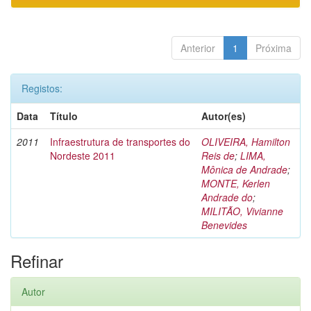
Anterior
1
Próxima
Registos:
Data
Título
Autor(es)
2011
Infraestrutura de transportes do
OLIVEIRA, Hamilton
Nordeste 2011
Reis de
;
LIMA,
Mônica de Andrade
;
MONTE, Kerlen
Andrade do
;
MILITÃO, Vivianne
Benevides
Refinar
Autor