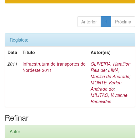
Anterior
1
Próxima
Registos:
Data
Título
Autor(es)
2011
Infraestrutura de transportes do
OLIVEIRA, Hamilton
Nordeste 2011
Reis de
;
LIMA,
Mônica de Andrade
;
MONTE, Kerlen
Andrade do
;
MILITÃO, Vivianne
Benevides
Refinar
Autor