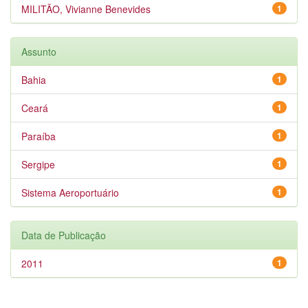
MILITÃO, Vivianne Benevides
1
Assunto
Bahia
1
Ceará
1
Paraíba
1
Sergipe
1
Sistema Aeroportuário
1
Data de Publicação
2011
1