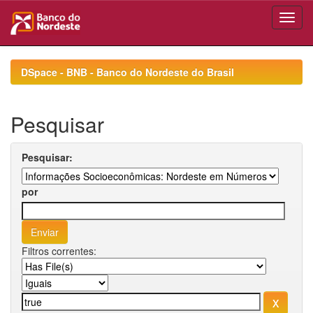
Skip
navigation
DSpace - BNB - Banco do Nordeste do Brasil
Pesquisar
Pesquisar:
por
Filtros correntes: