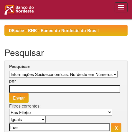
Skip
navigation
DSpace - BNB - Banco do Nordeste do Brasil
Pesquisar
Pesquisar:
por
Filtros correntes: