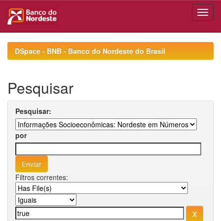
Skip
navigation
DSpace - BNB - Banco do Nordeste do Brasil
Pesquisar
Pesquisar:
por
Filtros correntes: