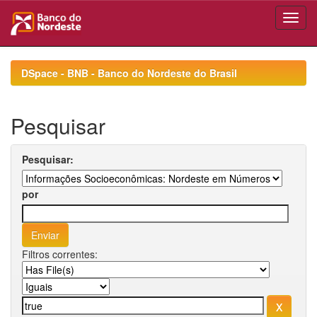
Skip
navigation
DSpace - BNB - Banco do Nordeste do Brasil
Pesquisar
Pesquisar:
por
Filtros correntes: