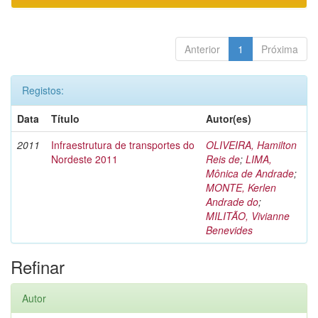
Anterior
1
Próxima
Registos:
Data
Título
Autor(es)
2011
Infraestrutura de transportes do
OLIVEIRA, Hamilton
Nordeste 2011
Reis de
;
LIMA,
Mônica de Andrade
;
MONTE, Kerlen
Andrade do
;
MILITÃO, Vivianne
Benevides
Refinar
Autor