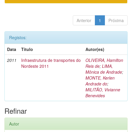
Anterior
1
Próxima
Registos:
Data
Título
Autor(es)
2011
Infraestrutura de transportes do
OLIVEIRA, Hamilton
Nordeste 2011
Reis de
;
LIMA,
Mônica de Andrade
;
MONTE, Kerlen
Andrade do
;
MILITÃO, Vivianne
Benevides
Refinar
Autor