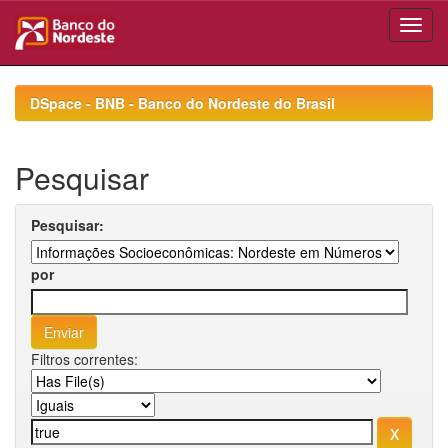
Skip
navigation
DSpace - BNB - Banco do Nordeste do Brasil
Pesquisar
Pesquisar:
por
Filtros correntes: