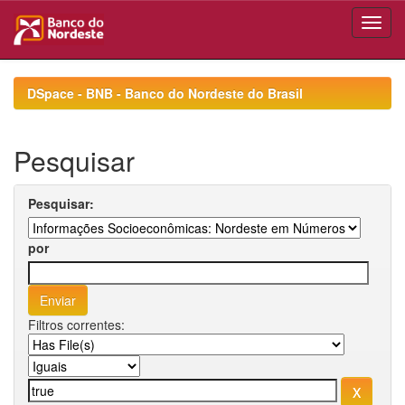
Skip
navigation
DSpace - BNB - Banco do Nordeste do Brasil
Pesquisar
Pesquisar:
por
Filtros correntes: