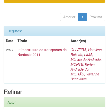
Anterior
1
Próxima
Registos:
Data
Título
Autor(es)
2011
Infraestrutura de transportes do
OLIVEIRA, Hamilton
Nordeste 2011
Reis de
;
LIMA,
Mônica de Andrade
;
MONTE, Kerlen
Andrade do
;
MILITÃO, Vivianne
Benevides
Refinar
Autor