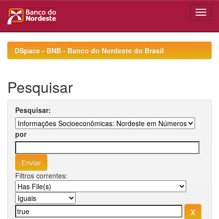
Skip
navigation
DSpace - BNB - Banco do Nordeste do Brasil
Pesquisar
Pesquisar:
por
Filtros correntes: