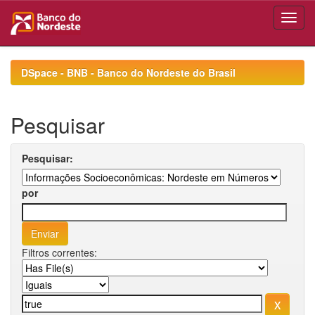
Skip
navigation
DSpace - BNB - Banco do Nordeste do Brasil
Pesquisar
Pesquisar:
por
Filtros correntes: