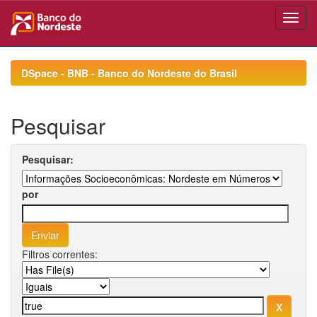
Skip
navigation
DSpace - BNB - Banco do Nordeste do Brasil
Pesquisar
Pesquisar:
por
Filtros correntes: