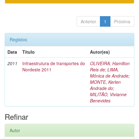
Anterior
1
Próxima
Registos:
Data
Título
Autor(es)
2011
Infraestrutura de transportes do
OLIVEIRA, Hamilton
Nordeste 2011
Reis de
;
LIMA,
Mônica de Andrade
;
MONTE, Kerlen
Andrade do
;
MILITÃO, Vivianne
Benevides
Refinar
Autor