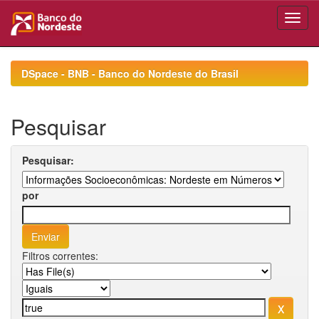
Skip
navigation
DSpace - BNB - Banco do Nordeste do Brasil
Pesquisar
Pesquisar:
por
Filtros correntes: