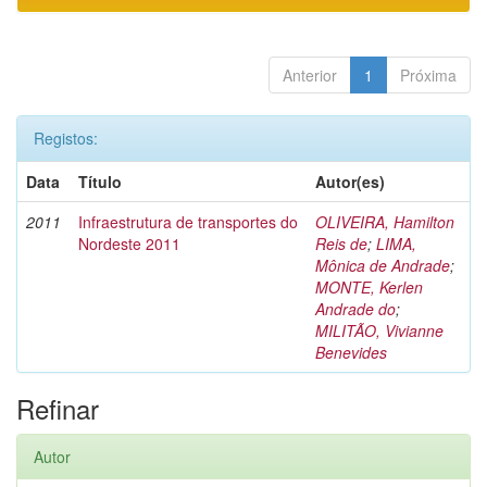
Anterior
1
Próxima
Registos:
Data
Título
Autor(es)
2011
Infraestrutura de transportes do
OLIVEIRA, Hamilton
Nordeste 2011
Reis de
;
LIMA,
Mônica de Andrade
;
MONTE, Kerlen
Andrade do
;
MILITÃO, Vivianne
Benevides
Refinar
Autor