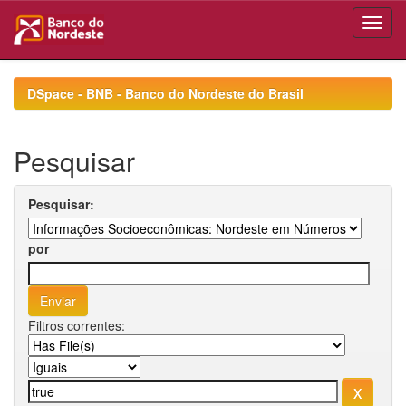
Skip
navigation
DSpace - BNB - Banco do Nordeste do Brasil
Pesquisar
Pesquisar:
por
Filtros correntes: