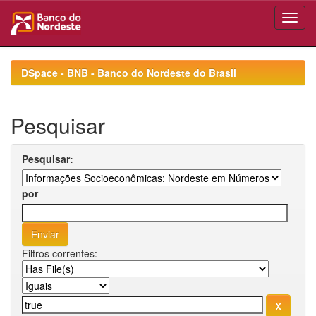
Skip
navigation
DSpace - BNB - Banco do Nordeste do Brasil
Pesquisar
Pesquisar:
por
Filtros correntes: