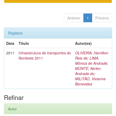
Anterior
1
Próxima
Registos:
Data
Título
Autor(es)
2011
Infraestrutura de transportes do
OLIVEIRA, Hamilton
Nordeste 2011
Reis de
;
LIMA,
Mônica de Andrade
;
MONTE, Kerlen
Andrade do
;
MILITÃO, Vivianne
Benevides
Refinar
Autor