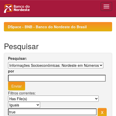
Skip
navigation
DSpace - BNB - Banco do Nordeste do Brasil
Pesquisar
Pesquisar:
por
Filtros correntes: