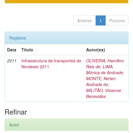
Anterior
1
Próxima
Registos:
Data
Título
Autor(es)
2011
Infraestrutura de transportes do
OLIVEIRA, Hamilton
Nordeste 2011
Reis de
;
LIMA,
Mônica de Andrade
;
MONTE, Kerlen
Andrade do
;
MILITÃO, Vivianne
Benevides
Refinar
Autor