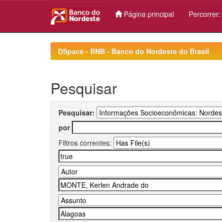
Página principal
Percorrer
Skip
navigation
DSpace - BNB - Banco do Nordeste do Brasil
Pesquisar
Pesquisar:
por
Filtros correntes: