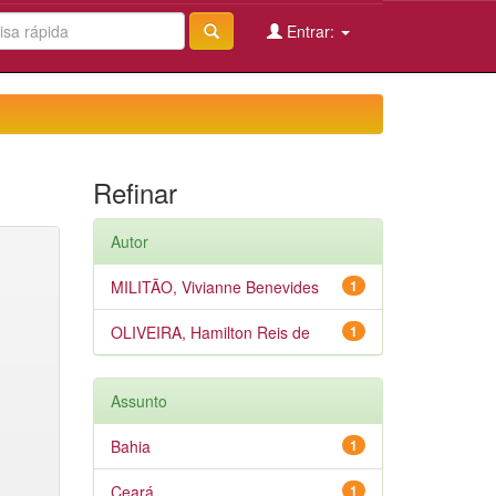
Entrar:
Refinar
Autor
MILITÃO, Vivianne Benevides
1
OLIVEIRA, Hamilton Reis de
1
Assunto
Bahia
1
Ceará
1