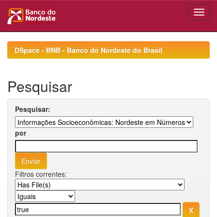
Skip
navigation
DSpace - BNB - Banco do Nordeste do Brasil
Pesquisar
Pesquisar:
por
Filtros correntes: