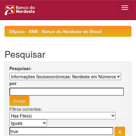
Skip
navigation
DSpace - BNB - Banco do Nordeste do Brasil
Pesquisar
Pesquisar:
por
Filtros correntes: