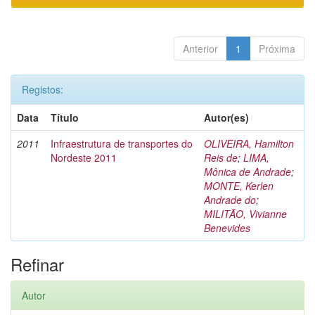
Anterior
1
Próxima
Registos:
Data
Título
Autor(es)
2011
Infraestrutura de transportes do
OLIVEIRA, Hamilton
Nordeste 2011
Reis de
;
LIMA,
Mônica de Andrade
;
MONTE, Kerlen
Andrade do
;
MILITÃO, Vivianne
Benevides
Refinar
Autor