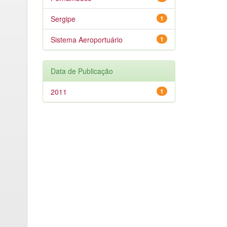
Sergipe
1
Sistema Aeroportuário
1
Data de Publicação
2011
1