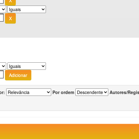
or:
Por ordem
Autores/Regi