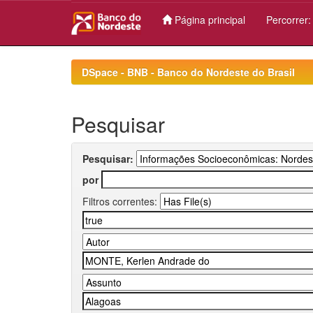
Página principal
Percorrer
Skip
navigation
DSpace - BNB - Banco do Nordeste do Brasil
Pesquisar
Pesquisar:
por
Filtros correntes: