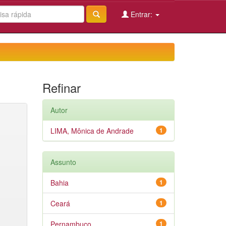
Entrar:
Refinar
Autor
LIMA, Mônica de Andrade
1
Assunto
Bahia
1
Ceará
1
Pernambuco
1