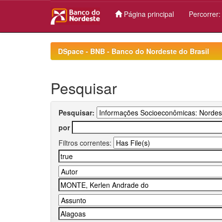
Página principal
Percorrer
Skip
navigation
DSpace - BNB - Banco do Nordeste do Brasil
Pesquisar
Pesquisar:
por
Filtros correntes: