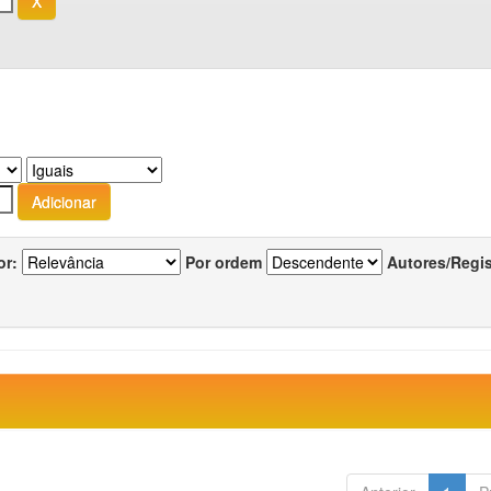
or:
Por ordem
Autores/Regi