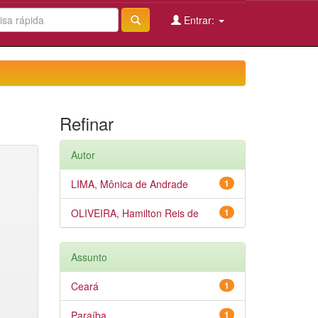
Entrar:
Refinar
Autor
LIMA, Mônica de Andrade
1
OLIVEIRA, Hamilton Reis de
1
Assunto
Ceará
1
Paraíba
1