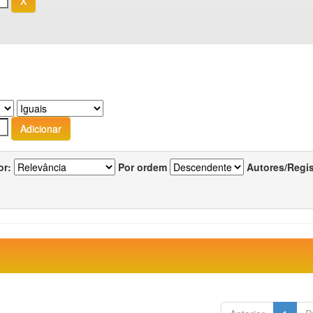
or:
Por ordem
Autores/Regi