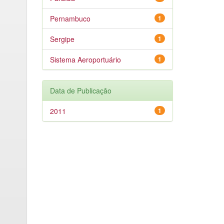
Pernambuco
1
Sergipe
1
Sistema Aeroportuário
1
Data de Publicação
2011
1