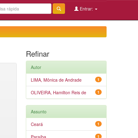
Entrar:
Refinar
Autor
LIMA, Mônica de Andrade
1
OLIVEIRA, Hamilton Reis de
1
Assunto
Ceará
1
Paraíba
1