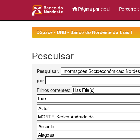
Página principal
Percorrer
Skip
navigation
DSpace - BNB - Banco do Nordeste do Brasil
Pesquisar
Pesquisar:
por
Filtros correntes: