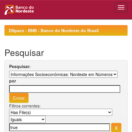
Skip
navigation
DSpace - BNB - Banco do Nordeste do Brasil
Pesquisar
Pesquisar:
por
Filtros correntes: