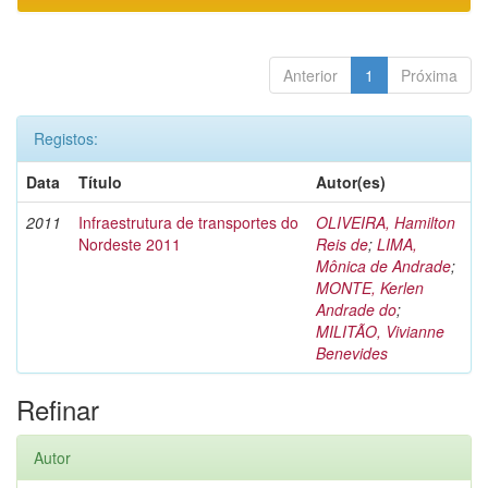
Anterior
1
Próxima
Registos:
Data
Título
Autor(es)
2011
Infraestrutura de transportes do
OLIVEIRA, Hamilton
Nordeste 2011
Reis de
;
LIMA,
Mônica de Andrade
;
MONTE, Kerlen
Andrade do
;
MILITÃO, Vivianne
Benevides
Refinar
Autor