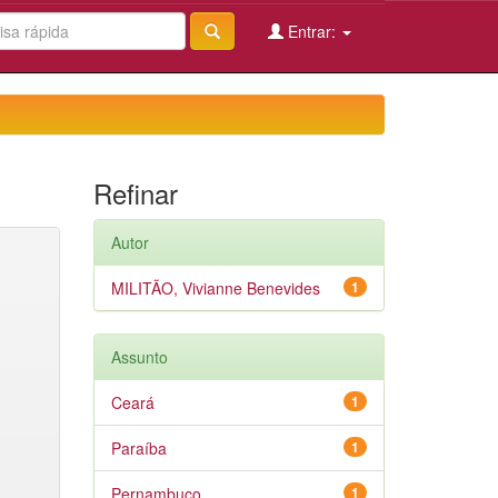
Entrar:
Refinar
Autor
MILITÃO, Vivianne Benevides
1
Assunto
Ceará
1
Paraíba
1
Pernambuco
1