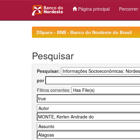
Página principal
Percorrer
Skip
navigation
DSpace - BNB - Banco do Nordeste do Brasil
Pesquisar
Pesquisar:
por
Filtros correntes: