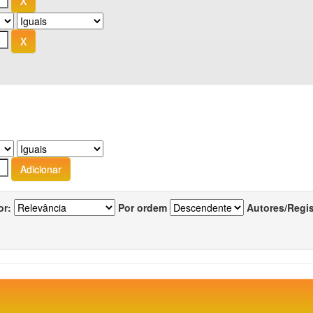
or:
Por ordem
Autores/Regi