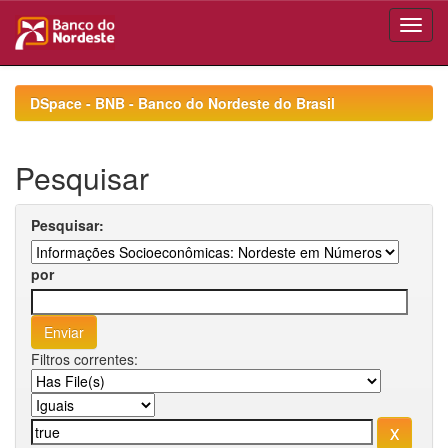
Skip
navigation
DSpace - BNB - Banco do Nordeste do Brasil
Pesquisar
Pesquisar:
por
Filtros correntes: