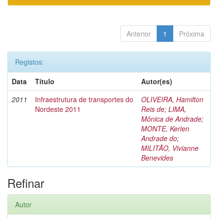
Anterior
1
Próxima
Registos:
Data
Título
Autor(es)
2011
Infraestrutura de transportes do
OLIVEIRA, Hamilton
Nordeste 2011
Reis de
;
LIMA,
Mônica de Andrade
;
MONTE, Kerlen
Andrade do
;
MILITÃO, Vivianne
Benevides
Refinar
Autor