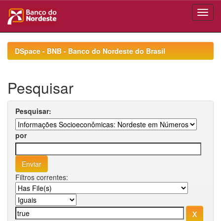
Skip
navigation
DSpace - BNB - Banco do Nordeste do Brasil
Pesquisar
Pesquisar:
por
Filtros correntes: