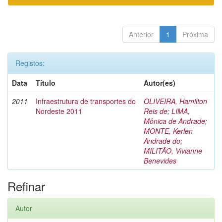
Anterior
1
Próxima
Registos:
Data
Título
Autor(es)
2011
Infraestrutura de transportes do
OLIVEIRA, Hamilton
Nordeste 2011
Reis de
;
LIMA,
Mônica de Andrade
;
MONTE, Kerlen
Andrade do
;
MILITÃO, Vivianne
Benevides
Refinar
Autor