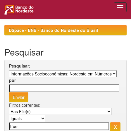
Skip
navigation
DSpace - BNB - Banco do Nordeste do Brasil
Pesquisar
Pesquisar:
por
Filtros correntes: