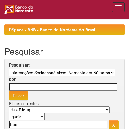
Skip
navigation
DSpace - BNB - Banco do Nordeste do Brasil
Pesquisar
Pesquisar:
por
Filtros correntes: