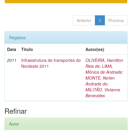
Anterior
1
Próxima
Registos:
Data
Título
Autor(es)
2011
Infraestrutura de transportes do
OLIVEIRA, Hamilton
Nordeste 2011
Reis de
;
LIMA,
Mônica de Andrade
;
MONTE, Kerlen
Andrade do
;
MILITÃO, Vivianne
Benevides
Refinar
Autor