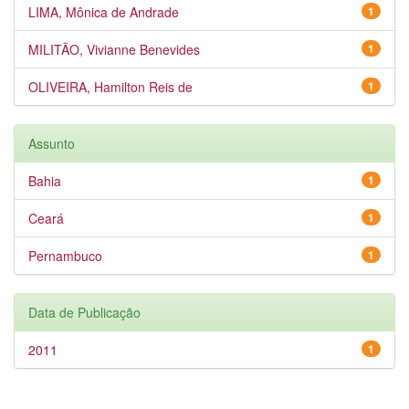
LIMA, Mônica de Andrade
1
MILITÃO, Vivianne Benevides
1
OLIVEIRA, Hamilton Reis de
1
Assunto
Bahia
1
Ceará
1
Pernambuco
1
Data de Publicação
2011
1