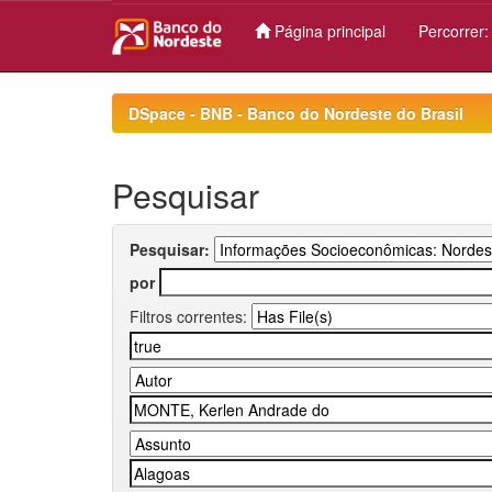
Página principal
Percorrer
Skip
navigation
DSpace - BNB - Banco do Nordeste do Brasil
Pesquisar
Pesquisar:
por
Filtros correntes: