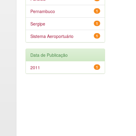
Pernambuco
1
Sergipe
1
Sistema Aeroportuário
1
Data de Publicação
2011
1