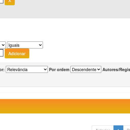
or:
Por ordem
Autores/Regi