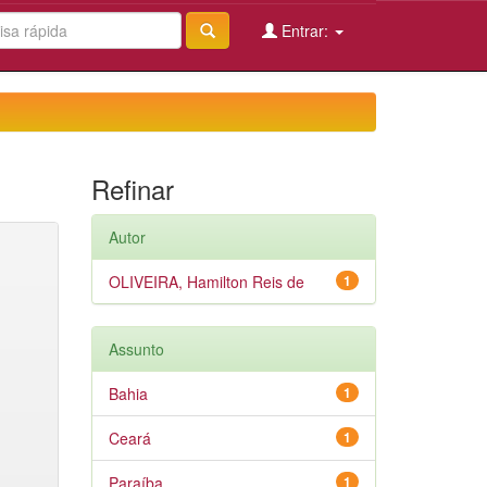
Entrar:
Refinar
Autor
OLIVEIRA, Hamilton Reis de
1
Assunto
Bahia
1
Ceará
1
Paraíba
1